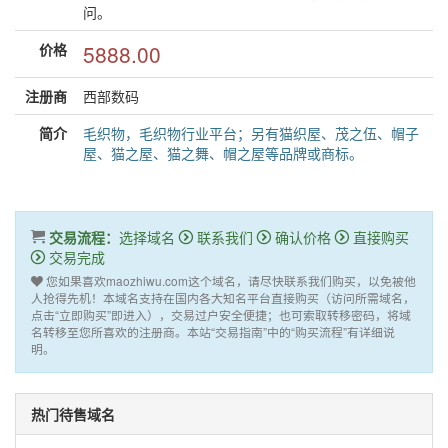
问。
价格
5888.00
注册商
西部数码
简介
毛织物，毛织物行业平台；另有猫织屋、茂之伍、帽子
屋、猫之屋、猫之舞、帽之屋等品牌或商标。
交易流程：
选择域名
联系我们
确认价格
直接购买
交易完成
您如果喜欢maozhiwu.com这个域名，请尽快联系我们购买，以免被他
人抢得先机！本域名支持在国内各大知名平台直接购买（访问所需域名，
点击“立即购买”即进入），交易过户安全便捷；也可索取转移密码，将域
名转移至您所喜欢的注册商。本站“交易指南”中的“购买流程”有详细说
明。
热门待售域名