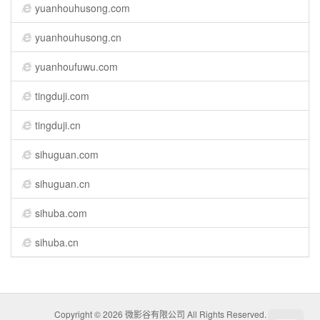
yuanhouhusong.com
yuanhouhusong.cn
yuanhoufuwu.com
tingduji.com
tingduji.cn
sihuguan.com
sihuguan.cn
sihuba.com
sihuba.cn
Copyright © 2026
微影谷有限公司
All Rights Reserved.