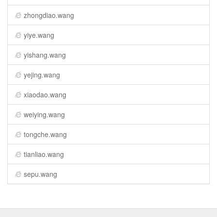
zhongdiao.wang
yiye.wang
yishang.wang
yejing.wang
xiaodao.wang
weiying.wang
tongche.wang
tianliao.wang
sepu.wang