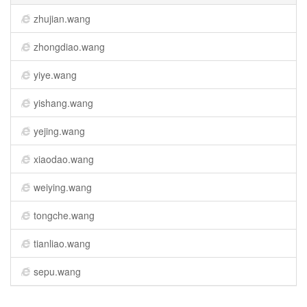
zhujian.wang
zhongdiao.wang
yiye.wang
yishang.wang
yejing.wang
xiaodao.wang
weiying.wang
tongche.wang
tianliao.wang
sepu.wang