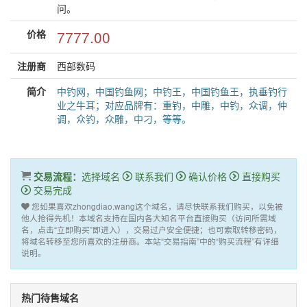
问。
价格
7777.00
注册商
西部数码
简介
中钓网，中国钓鱼网；中钓王，中国钓鱼王，执垂钓行
业之牛耳；对应品牌有：重钓，中雕，中钓，众调，仲
调，众钓，众雕，中刁，等等。
交易流程：
选择域名
联系我们
确认价格
直接购买
交易完成
您如果喜欢zhongdiao.wang这个域名，请尽快联系我们购买，以免被
他人抢得先机！本域名支持在国内各大知名平台直接购买（访问所需域
名，点击“立即购买”即进入），交易过户安全便捷；也可索取转移密码，
将域名转移至您所喜欢的注册商。本站“交易指南”中的“购买流程”有详细
说明。
热门待售域名