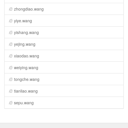
zhongdiao.wang
yiye.wang
yishang.wang
yejing.wang
xiaodao.wang
weiying.wang
tongche.wang
tianliao.wang
sepu.wang