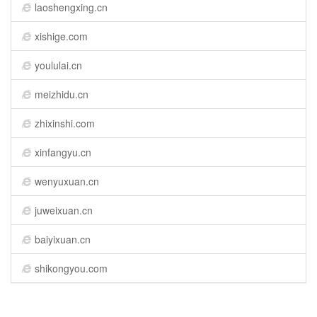
laoshengxing.cn
xishige.com
yoululai.cn
meizhidu.cn
zhixinshi.com
xinfangyu.cn
wenyuxuan.cn
juweixuan.cn
baiyixuan.cn
shikongyou.com