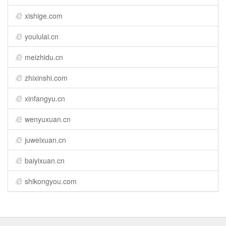
xishige.com
yoululai.cn
meizhidu.cn
zhixinshi.com
xinfangyu.cn
wenyuxuan.cn
juweixuan.cn
baiyixuan.cn
shikongyou.com