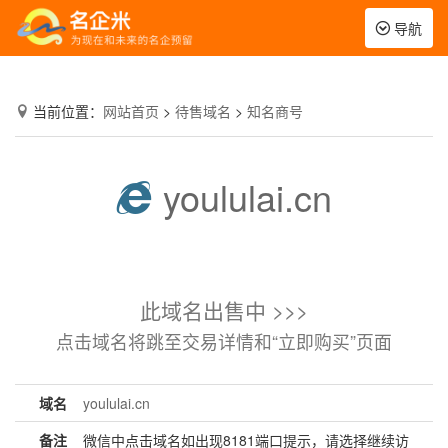
Toggle
导航
navigation
当前位置：
网站首页
>
待售域名
>
知名商号
yoululai.cn
此域名出售中 >>>
点击域名将跳至交易详情和“立即购买”页面
域名
yoululai.cn
备注
微信中点击域名如出现8181端口提示，请选择继续访