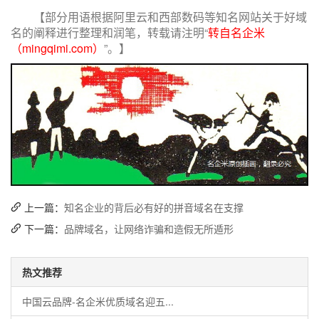
【部分用语根据阿里云和西部数码等知名网站关于好域
名的阐释进行整理和润笔，
转载请注明“
转自名企米
（mingqimi.com）
”。
】
上一篇：
知名企业的背后必有好的拼音域名在支撑
下一篇：
品牌域名，让网络诈骗和造假无所遁形
热文推荐
中国云品牌-名企米优质域名迎五...