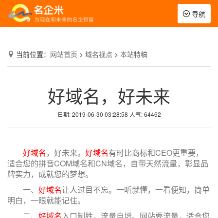
Toggle
导航
navigation
当前位置：
网站首页
>
域名视点
>
本站特稿
好域名，好未来
日期: 2019-06-30 03:28:58
人气:
64462
好域名
，好未来。
好域名
有时比商标和CEO更重要，
适合您的拼音COM域名和CN域名，自带天然流量，彰显品
牌实力，成就您的梦想。
一、
好域名
让人过目不忘。一听就懂，一看便知，简单
明白，一眼就能记住。
二、
好域名
入口制胜，流量自增。网站要流量，适合您