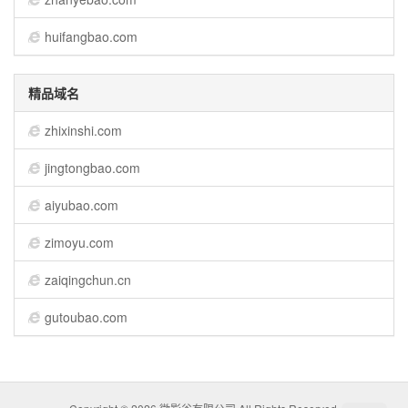
huifangbao.com
精品域名
zhixinshi.com
jingtongbao.com
aiyubao.com
zimoyu.com
zaiqingchun.cn
gutoubao.com