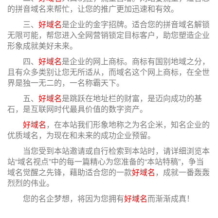
的拼音域名来帮忙，让您的推广更加迅速和有效。
三、
好域名
是企业的金字招牌。适合您的拼音域名解锁
无限可能，帮您进入全网营销锁定目标客户，助您塑造企业
形象成就美好未来。
四、
好域名
是企业的网上商标。商标有国别地域之分，
且有众多类别让您无所适从，而域名这个网上商标，在全世
界是独一无二的，一名称霸天下。
五、
好域名
是跳跃在地址栏的财富，是迈向成功的基
石，是互联网时代最具价值的数字资产。
好域名
，在本站我们形象地称之为名企米，知名企业的
优质域名，为现在和未来的成功企业预留。
当您受到本站邀请或自行检索到本站时，请详细浏览本
站“域名视点”中的每一篇精心为您准备的“本站特稿”，争当
域名觉醒之先锋，藉助适合您的一款
好域名
，成就一番轰轰
烈烈的伟业。
您的名企梦想，将因为您拥有
好域名
而渐渐成真！