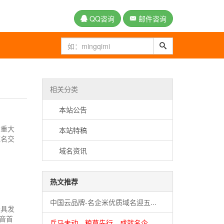
QQ咨询
邮件咨询
相关分类
本站公告
和重大
本站特稿
域名交
域名资讯
热文推荐
中国云品牌-名企米优质域名迎五...
具发
音首
兵马未动，粮草先行。成就名企...