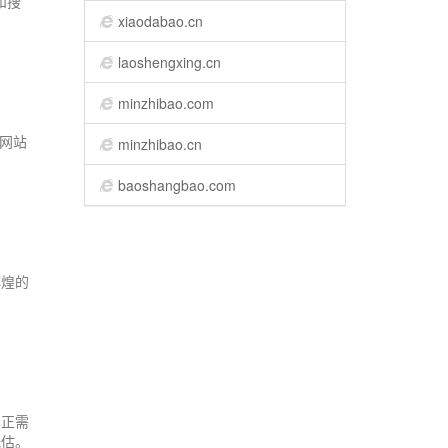
和搜
xiaodabao.cn
laoshengxing.cn
minzhibao.com
业网站
minzhibao.cn
baoshangbao.com
辉煌的
真正需
低估。