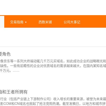
交易指南
西数米铺
公司大事记
要角色
。像京东等一系列大终端动辄几千万元买域名，如此成功企业的战略眼光
或缺性。一些有前瞻性的企业对优质域名的需求越来越大，在国内某知名
数千万元。……
袖和王者所拥有
业（包括产业链上下游制作公司）收入增长的重要来源，被誉为未来最
影COM和CN域名也掀起了抢注竞购热潮。截至发稿日，以地方和城市拼