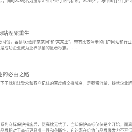
索机会，同时SO域名为搜索企业带来行业的标识。SO域名，与中国行业门户
网站涅槃重生
拼音习惯，容易联想到“某某网”和“某某王”，带有比较清晰的门户网站和行
也是成功企业成为业界领袖的显著标志。……
业的必由之路
一下子就能让受众和客户记住的百度级全拼域名，是截留流量，铸就企业
一系列商标保护措施后，便高枕无忧了，岂知保护商标仅仅是个开始，而
名品牌相对于商标更具唯一性和垄断性，它的潜在价值与品牌爆发力不容