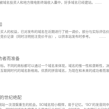
经被域名投资人和地方微电影终端收入囊中，好多域名已经建站。……
知
购买人的权益，已对发布的域名在近期进行了统一调价，部分与实际评估
始竞价记录（同时注明抢注竞价平台），以供本站发布时参考。 ……
功者而准备
商标。不同的商标都可以通过一个域名来体现，域名的惟一性和垄断性，
为互联网时代的域名新格局。优质的拼音域名，为现在和未来的成功者而
站的世纪绝配
站一次涅槃重生的机会。SO域名短小精悍，易于记忆。“SO”的发音同